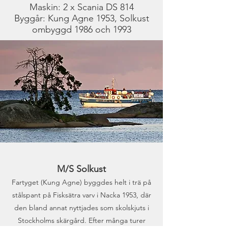
Maskin: 2 x Scania DS 814
Byggår: Kung Agne 1953, Solkust
ombyggd 1986 och 1993
M/S Solkust
Fartyget (Kung Agne) byggdes helt i trä på
stålspant på Fisksätra varv i Nacka 1953, där
den bland annat nyttjades som skolskjuts i
Stockholms skärgård. Efter många turer