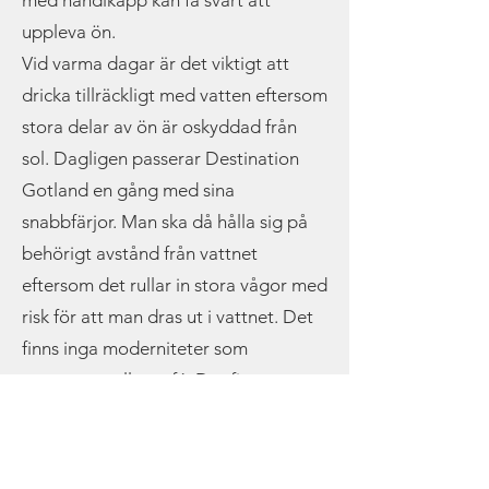
med handikapp kan få svårt att
uppleva ön.
Vid varma dagar är det viktigt att
dricka tillräckligt med vatten eftersom
stora delar av ön är oskyddad från
sol. Dagligen passerar Destination
Gotland en gång med sina
snabbfärjor. Man ska då hålla sig på
behörigt avstånd från vattnet
eftersom det rullar in stora vågor med
risk för att man dras ut i vattnet. Det
finns inga moderniteter som
restaurang eller café. Det finns
dessutom inga bryggor eller annat
hjälpmedel för förtöjning, vilket
innebär att resan, och att lägga till på