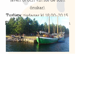
(även öl och vin för de som
önskar).
Turlista:
tisdagar kl
18.00-20.15
Pris:
230:-/vuxen, 115:-/ungdom
7-15 år, Barn under 7 är 30:-
Boka här!