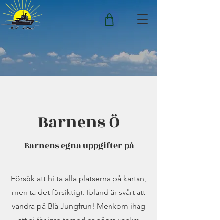
Barnens Ö
Barnens egna uppgifter på
Försök att hitta alla platserna på kartan,
men ta det försiktigt. Ibland är svårt att
vandra på Blå Jungfrun! Menkom ihåg
att ni får inte tamed er några vackra