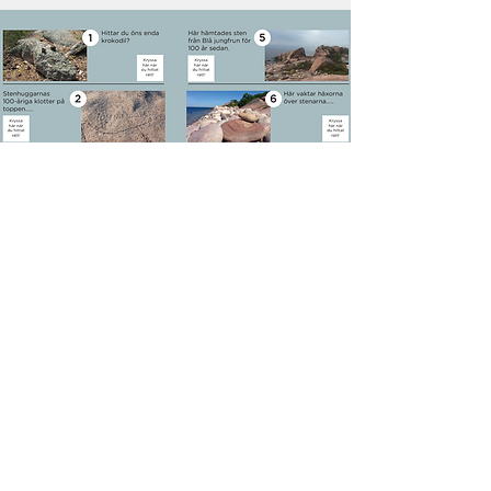
Om du lyckas
Om du lyckaskryssa för alla 8 platserna,
ska du ta med dig kartan till byssan på
båten så får ni en glass