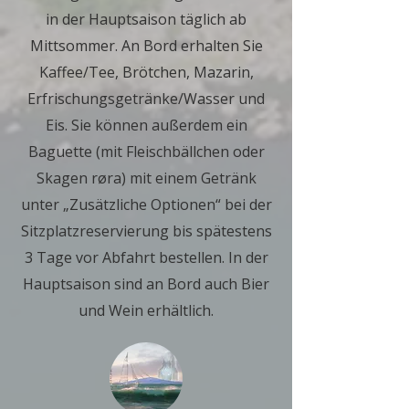
in der Hauptsaison täglich ab
Mittsommer. An Bord erhalten Sie
Kaffee/Tee, Brötchen, Mazarin,
Erfrischungsgetränke/Wasser und
Eis. Sie können außerdem ein
Baguette (mit Fleischbällchen oder
Skagen røra) mit einem Getränk
unter „Zusätzliche Optionen“ bei der
Sitzplatzreservierung bis spätestens
3 Tage vor Abfahrt bestellen. In der
Hauptsaison sind an Bord auch Bier
und Wein erhältlich.