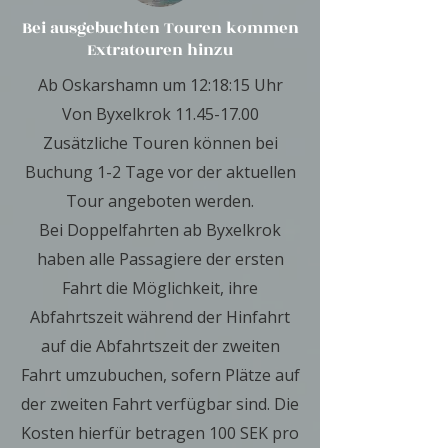
Bei ausgebuchten Touren kommen
Extratouren hinzu
Ab Oskarshamn um 12:18:15 Uhr
Von Byxelkrok
11.45-17.00
Zusätzliche Touren können bei
Buchung 1-2 Tage vor der aktuellen
Tour angeboten werden.
Bei Doppelfahrten ab Byxelkrok
haben alle Passagiere der ersten
Fahrt die Möglichkeit, ihre
Abfahrtszeit während der Hinfahrt
auf die Abfahrtszeit der zweiten
Fahrt umzubuchen, sofern Plätze auf
der zweiten Fahrt verfügbar sind. Die
Kosten hierfür betragen 100 SEK pro