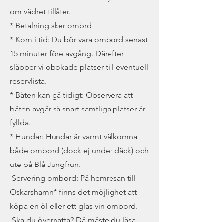
om vädret tillåter.
* Betalning sker ombrd
* Kom i tid: Du bör vara ombord senast
15 minuter före avgång. Därefter
släpper vi obokade platser till eventuell
reservlista.
* Båten kan gå tidigt: Observera att
båten avgår så snart samtliga platser är
fyllda.
* Hundar: Hundar är varmt välkomna
både ombord (dock ej under däck) och
ute på Blå Jungfrun.
Servering ombord: På hemresan till
Oskarshamn* finns det möjlighet att
köpa en öl eller ett glas vin ombord.
Ska du övernatta? Då måste du läsa