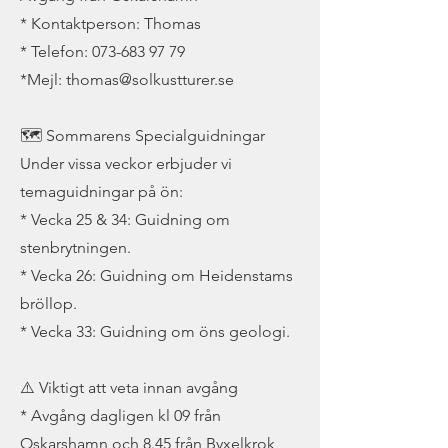
* Kontaktperson: Thomas
* Telefon:
073-683 97 79
*Mejl: thomas@solkustturer.se
🗺️ Sommarens Specialguidningar
Under vissa veckor erbjuder vi
temaguidningar på ön:
* Vecka 25 & 34: Guidning om
stenbrytningen.
* Vecka 26: Guidning om Heidenstams
bröllop.
* Vecka 33: Guidning om öns geologi.
⚠️ Viktigt att veta innan avgång
* Avgång dagligen kl 09 från
Oskarshamn och 8.45 från Byxelkrok