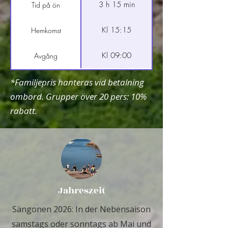
3 h 15 min
Tid på ön
Kl 15:15
Hemkomst
Kl 09:00
Avgång
*Familjepris hanteras vid betalning
ombord. Grupper över 20 pers: 10%
rabatt.
Jahreszeit
Sängonen 2026: In der Nebensaison
samstags oder sonntags ab Mai und