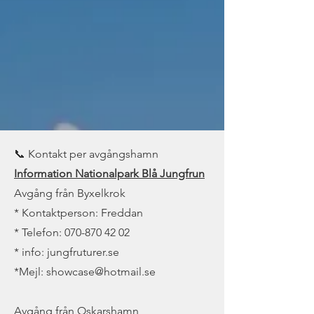
📞 Kontakt per avgångshamn
Information Nationalpark Blå Jungfrun
Avgång från Byxelkrok
* Kontaktperson: Freddan
* Telefon:
070-870 42 02
* info: jungfruturer.se
*Mejl: showcase@hotmail.se
Avgång från Oskarshamn