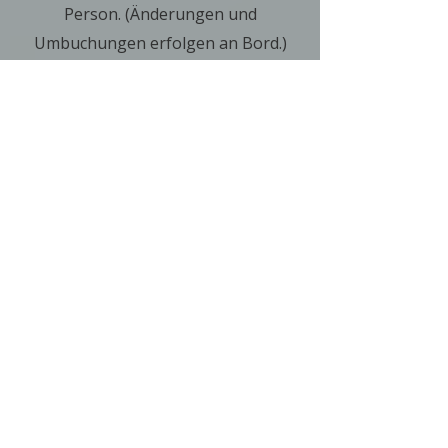
Person.
(Änderungen und
Umbuchungen erfolgen an Bord.)
Dadurch verlängert sich der
Aufenthalt auf der Insel auf volle 5
Stunden und 15 Minuten! Dies ist die
längste Zeit, die Sie ohne
Übernachtung auf der Insel
verbringen können.