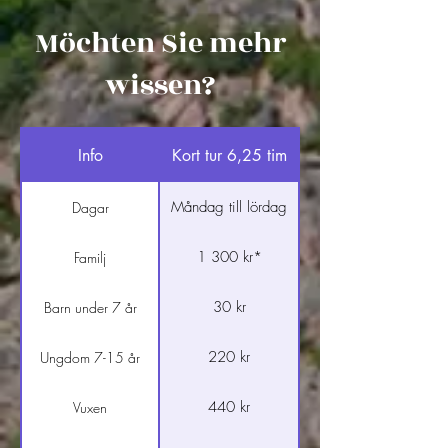
Möchten Sie mehr
wissen?
Info
Kort tur 6,25 tim
Måndag till lördag
Dagar
1 300 kr*
Familj
30 kr
Barn under 7 år
220 kr
Ungdom 7-15 år
440 kr
Vuxen