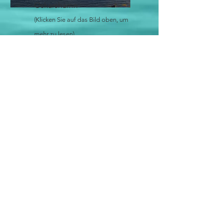
Oskarshamn
(Klicken Sie auf das Bild oben, um
mehr zu lesen)
Charta
Buchen Sie das Boot ganz
für sich allein!
(Klicken Sie auf das Bild oben, um