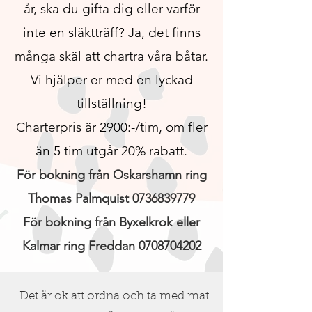
år, ska du gifta dig eller varför
inte en släktträff? Ja, det finns
många skäl att chartra våra båtar.
Vi hjälper er med en lyckad
tillställning!
Charterpris är 2900:-/tim, om fler
än 5
tim utgår 20% rabatt.
För bokning från Oskarshamn ring
Thomas Palmquist
0736839779
För bokning från Byxelkrok eller
Kalmar ring Freddan 0708704202
Det är ok att ordna och ta med mat